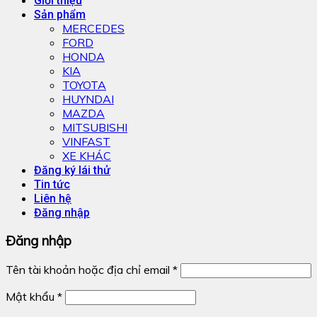
Giới thiệu
Sản phẩm
MERCEDES
FORD
HONDA
KIA
TOYOTA
HUYNDAI
MAZDA
MITSUBISHI
VINFAST
XE KHÁC
Đăng ký lái thử
Tin tức
Liên hệ
Đăng nhập
Đăng nhập
Tên tài khoản hoặc địa chỉ email
*
Mật khẩu
*