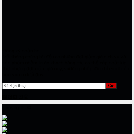
Đăng ký nhận tin
Mỗi tháng chúng tôi đều có những đợt giảm giá dịch vụ và
sản phẩm nhằm tri ân khách hàng. Để có thể cập nhật kịp
thời những đợt giảm giá này, vui lòng nhập địa chỉ email của
bạn vào ô dưới đây.
Copyrights ©