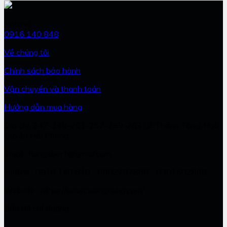
Hotline
0916 140 848
Về chúng tôi
Chính sách bảo hành
Vận chuyển và thanh toán
Hướng dẫn mua hàng
Địa chỉ: 247-249-251-257-259-263 Lê Thánh Tông, Ngô
Quyền Hải Phòng
Email : hungbber1@gmail.com
Hotline : 0916 140 848 - 0902707866 - 0901502966
Website : https://salonquanghung.com/
Bản đồ chỉ đường