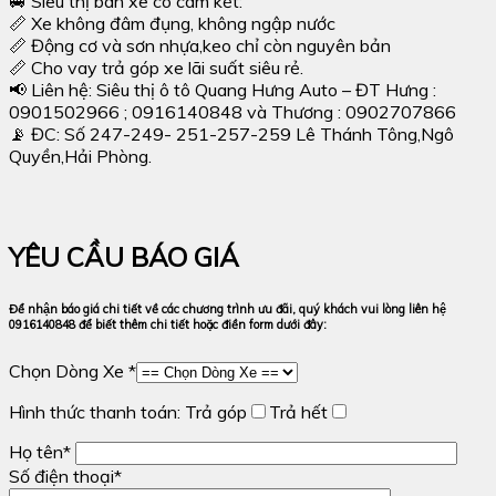
🚐 Siêu thị bán xe có cam kết:
📏 Xe không đâm đụng, không ngập nước
📏 Động cơ và sơn nhựa,keo chỉ còn nguyên bản
📏 Cho vay trả góp xe lãi suất siêu rẻ.
📢 Liên hệ: Siêu thị ô tô Quang Hưng Auto – ĐT Hưng :
0901502966 ; 0916140848 và Thương : 0902707866
📡 ĐC: Số 247-249- 251-257-259 Lê Thánh Tông,Ngô
Quyền,Hải Phòng.
YÊU CẦU BÁO GIÁ
Để nhận báo giá chi tiết về các chương trình ưu đãi, quý khách vui lòng liên hệ
0916140848 để biết thêm chi tiết hoặc điền form dưới đây:
Chọn Dòng Xe *
Hình thức thanh toán:
Trả góp
Trả hết
Họ tên*
Số điện thoại*