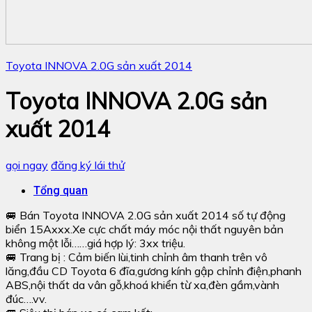
Toyota INNOVA 2.0G sản xuất 2014
Toyota INNOVA 2.0G sản
xuất 2014
gọi ngay
đăng ký lái thử
Tổng quan
🚐 Bán Toyota INNOVA 2.0G sản xuất 2014 số tự động
biển 15Axxx.Xe cực chất máy móc nội thất nguyên bản
không một lỗi……giá hợp lý: 3xx triệu.
🚐 Trang bị : Cảm biến lùi,tinh chỉnh âm thanh trên vô
lăng,đầu CD Toyota 6 đĩa,gương kính gập chỉnh điện,phanh
ABS,nội thất da vân gỗ,khoá khiển từ xa,đèn gầm,vành
đúc….vv.