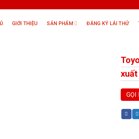
Ủ
GIỚI THIỆU
SẢN PHẨM
ĐĂNG KÝ LÁI THỬ
Toyo
xuất
GỌI