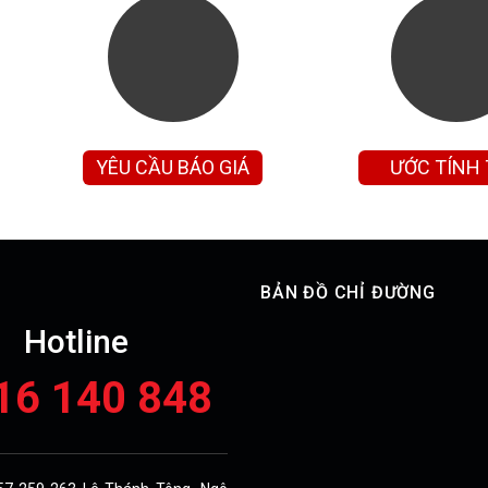
YÊU CẦU BÁO GIÁ
ƯỚC TÍNH
GÓP
BẢN ĐỒ CHỈ ĐƯỜNG
Hotline
16 140 848