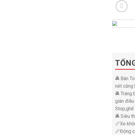
TỔN
🚔 Bán To
nét căng 
🚔 Trang 
giàn điều
Stop,ghế 
🚔 Siêu t
📏Xe khô
📏Động c