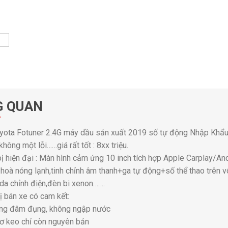
G QUAN
yota Fotuner 2.4G máy dầu sản xuất 2019 số tự động Nhập Khẩu 
không một lỗi……giá rất tốt : 8xx triệu.
bị hiện đại : Màn hình cảm ứng 10 inch tích hợp Apple Carplay/An
 hoà nóng lạnh,tinh chỉnh âm thanh+ga tự động+số thể thao trên 
da chỉnh điện,đèn bi xenon…….
hị bán xe có cam kết:
ng đâm đụng, không ngập nước
ơ keo chỉ còn nguyên bản