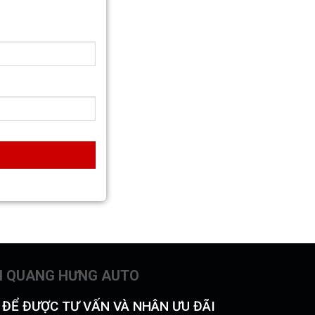
N QUANG HƯNG AUTO
Ý ĐỂ ĐƯỢC TƯ VẤN VÀ NHÂN ƯU ĐÃI