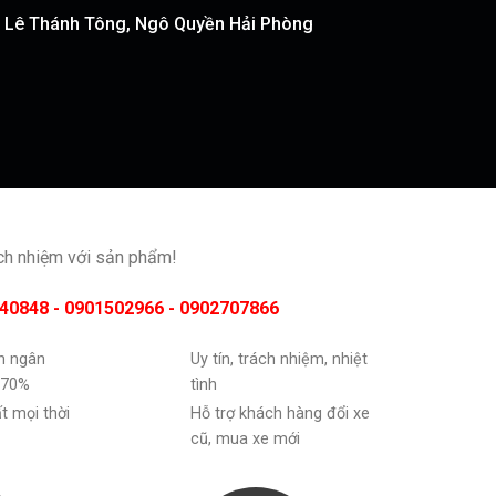
51 Lê Thánh Tông, Ngô Quyền Hải Phòng
ách nhiệm với sản phẩm!
40848 - 0901502966 - 0902707866
ốn ngân
Uy tín, trách nhiệm, nhiệt
 70%
tình
ất mọi thời
Hỗ trợ khách hàng đổi xe
cũ, mua xe mới