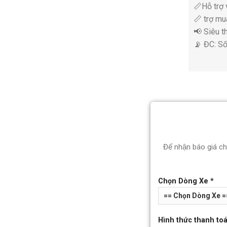
📏Hỗ trợ 
📏 trợ mua
📢 Siêu 
📡 ĐC: S
Để nhận báo giá c
Chọn Dòng Xe *
Hình thức thanh toá