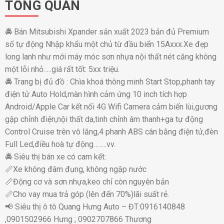
TỔNG QUAN
🚔 Bán Mitsubishi Xpander sản xuất 2023 bản đủ Premium
số tự động Nhập khẩu một chủ từ đầu biển 15Axxx.Xe đẹp
long lanh như mới máy móc sơn nhựa nội thất nét căng không
một lỗi nhỏ…..giá rất tốt: 5xx triệu.
🚔 Trang bị đủ đồ : Chìa khoá thông minh Start Stop,phanh tay
điện tử Auto Hold,màn hình cảm ứng 10 inch tích hợp
Android/Apple Car kết nối 4G Wifi Camera cảm biến lùi,gương
gập chỉnh điện,nội thất da,tinh chỉnh âm thanh+ga tự động
Control Cruise trên vô lăng,4 phanh ABS cân bằng điện tử,đèn
Full Led,điều hoà tự động……..vv.
🚔 Siêu thị bán xe có cam kết:
📏Xe không đâm đụng, không ngập nước
📏Động cơ và sơn nhựa,keo chỉ còn nguyên bản
📏Cho vay mua trả góp (lên đến 70%)lãi suất rẻ.
📢 Siêu thị ô tô Quang Hưng Auto – ĐT:0916140848
,0901502966 Hưng ; 0902707866 Thương