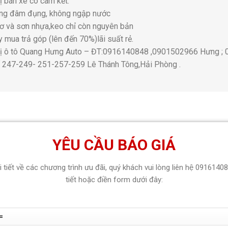
hị bán xe có cam kết:
ng đâm đụng, không ngập nước
ơ và sơn nhựa,keo chỉ còn nguyên bản
 mua trả góp (lên đến 70%)lãi suất rẻ.
thị ô tô Quang Hưng Auto – ĐT:0916140848 ,0901502966 Hưng 
ố 247-249- 251-257-259 Lê Thánh Tông,Hải Phòng .
YÊU CẦU BÁO GIÁ
hi tiết về các chương trình ưu đãi, quý khách vui lòng liên hệ 0916140
tiết hoặc điền form dưới đây: