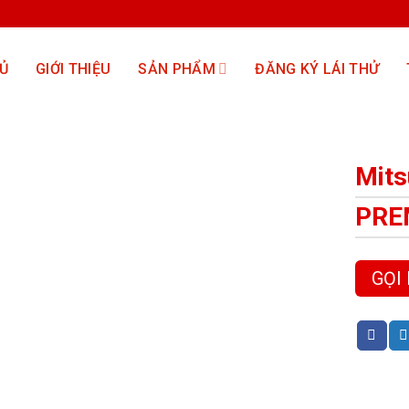
Ủ
GIỚI THIỆU
SẢN PHẨM
ĐĂNG KÝ LÁI THỬ
Mits
PRE
GỌI