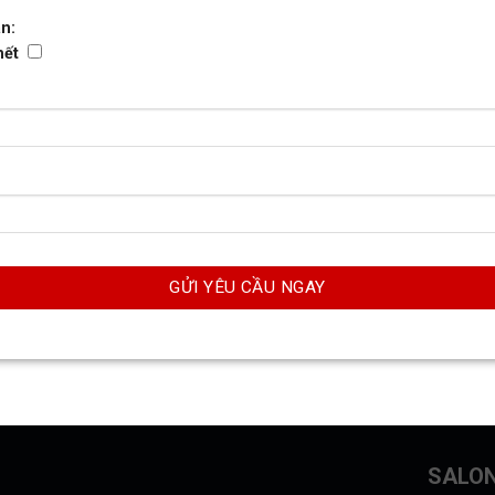
n:
hết
SALO