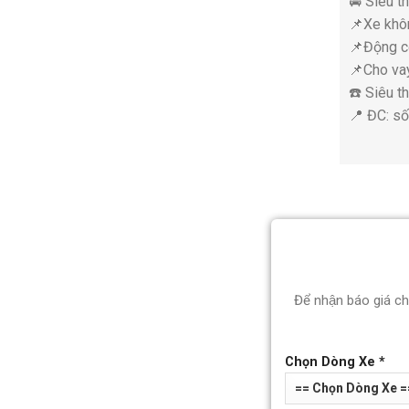
🚘 Siêu t
📌Xe khô
📌Động c
📌Cho vay
☎️ Siêu 
📍 ĐC: s
Để nhận báo giá c
Chọn Dòng Xe *