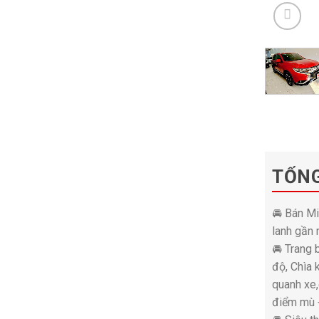
TỔN
🚘 Bán M
lanh gần 
🚘 Trang 
độ, Chìa 
quanh xe,
điểm mù +