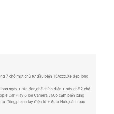
ng 7 chỗ một chủ từ đầu biển 15Axxx.Xe đẹp long
d ban ngày + rửa đèn,ghế chỉnh điện + sấy ghế 2 chế
/Apple Car Play 6 loa Camera 360o cảm biến xung
à tự động,phanh tay điện tử + Auto Hold,cảnh báo