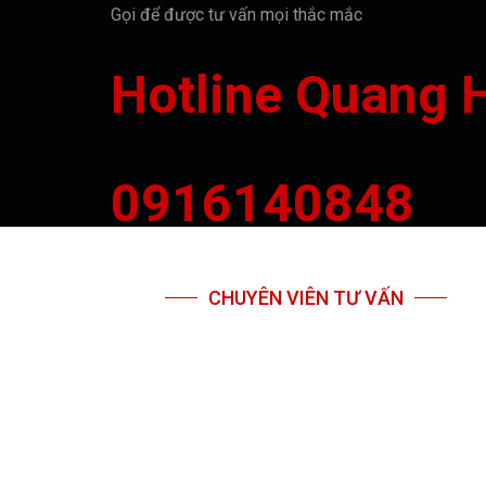
Gọi để được tư vấn mọi thắc mắc
Hotline Quang 
0916140848
CHUYÊN VIÊN TƯ VẤN