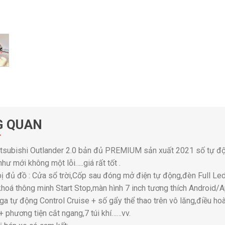
G QUAN
itsubishi Outlander 2.0 bản đủ PREMIUM sản xuất 2021 số tự độ
như mới không một lỗi…..giá rất tốt .
bị đủ đồ : Cửa sổ trời,Cốp sau đóng mở điện tự động,đèn Full Le
khoá thông minh Start Stop,màn hình 7 inch tương thích Android
ga tự động Control Cruise + số gẩy thể thao trên vô lăng,điều ho
 phương tiện cắt ngang,7 túi khí……vv.