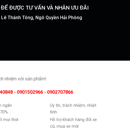
Ý ĐỂ ĐƯỢC TƯ VẤN VÀ NHÂN ƯU ĐÃI
51 Lê Thánh Tông, Ngô Quyền Hải Phòng
ách nhiệm với sản phẩm!
40848 - 0901502966 - 0902707866
ốn ngân
Uy tín, trách nhiệm, nhiệt
 70%
tình
ất mọi thời
Hỗ trợ khách hàng đổi xe
cũ, mua xe mới