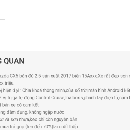
G QUAN
zda CX5 bản đủ 2.5 sản xuất 2017 biển 15Axxx.Xe rất đẹp sơn n
xx triệu.
bị hiện đại : Chìa khoá thông minh,cửa sổ trời,màn hình Android kế
2 vị trí,ga tự động Control Cruise,loa boss,phanh tay điện tử,cảm 
hị bán xe có cam kết:
ông đâm đụng, không ngập nước
cơ và sơn nhựa,keo chỉ còn nguyên bản
 mua trả góp (lên đến 70%)lãi suất thấp