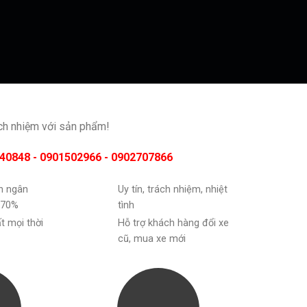
ách nhiệm với sản phẩm!
40848 - 0901502966 - 0902707866
ốn ngân
Uy tín, trách nhiệm, nhiệt
 70%
tình
ất mọi thời
Hỗ trợ khách hàng đổi xe
cũ, mua xe mới