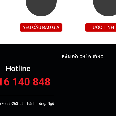
YÊU CẦU BÁO GIÁ
ƯỚC TÍNH
GÓP
BẢN ĐỒ CHỈ ĐƯỜNG
Hotline
16 140 848
257-259-263 Lê Thánh Tông, Ngô