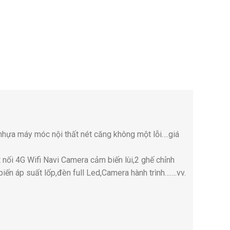
hựa máy móc nội thất nét căng không một lỗi….giá
t nối 4G Wifi Navi Camera cảm biến lùi,2 ghế chỉnh
biến áp suất lốp,đèn full Led,Camera hành trình…….vv.