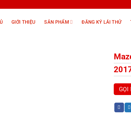
Ủ
GIỚI THIỆU
SẢN PHẨM
ĐĂNG KÝ LÁI THỬ
Mazd
201
GỌI