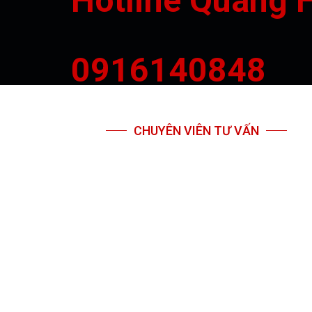
Hotline Quang 
0916140848
CHUYÊN VIÊN TƯ VẤN