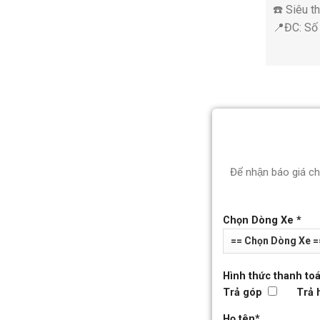
☎️ Siêu 
📍ĐC: Số
Để nhận báo giá c
Chọn Dòng Xe *
Hình thức thanh toá
Trả góp
Trả 
Họ tên*