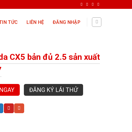
TIN TỨC
LIÊN HỆ
ĐĂNG NHẬP
a CX5 bản đủ 2.5 sản xuất
7
 NGAY
ĐĂNG KÝ LÁI THỬ