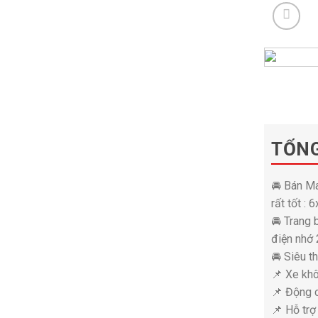
TỔN
🚘 Bán Ma
rất tốt : 6
🚘 Trang 
điện nhớ 
🚘 Siêu t
📌 Xe kh
📌 Động 
📌 Hỗ trợ