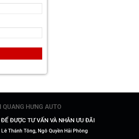
N QUANG HƯNG AUTO
Ý ĐỂ ĐƯỢC TƯ VẤN VÀ NHÂN ƯU ĐÃI
51 Lê Thánh Tông, Ngô Quyền Hải Phòng