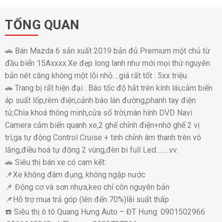
TỔNG QUAN
🚗 Bán Mazda 6 sản xuất 2019 bản đủ Premium một chủ từ
đầu biển 15Axxxx.Xe đẹp long lanh như mới mọi thứ nguyên
bản nét căng không một lỗi nhỏ….giá rất tốt : 5xx triệu.
🚗 Trang bị rất hiện đại : Báo tốc độ hắt trên kính lái,cảm biến
áp suất lốp,rèm điện,cảnh báo làn đường,phanh tay điện
tử,Chìa khoá thông minh,cửa sổ trời,màn hình DVD Navi
Camera cảm biến quanh xe,2 ghế chỉnh điện+nhớ ghế 2 vị
trí,ga tự động Control Cruise + tinh chỉnh âm thanh trên vô
lăng,điều hoà tự động 2 vùng,đèn bi full Led……..vv.
🚗 Siêu thị bán xe có cam kết:
📌Xe không đâm đụng, không ngập nước
📌 Động cơ và sơn nhựa,keo chỉ còn nguyên bản
📌Hỗ trợ mua trả góp (lên đến 70%)lãi suất thấp
☎️ Siêu thị ô tô Quang Hưng Auto – ĐT Hưng: 0901502966