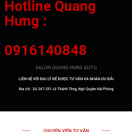
Hotline Quang
Hưng :
0916140848
SALON QUANG HƯNG AUTO
LIÊN HỆ VỚI ĐẠI LÝ ĐỂ ĐƯỢC TƯ VẤN VÀ NHÂN ƯU ĐÃI
Địa chỉ : Số 247-251 Lê Thánh Tông, Ngô Quyền Hải Phòng
CHUYÊN VIÊN TƯ VẤN