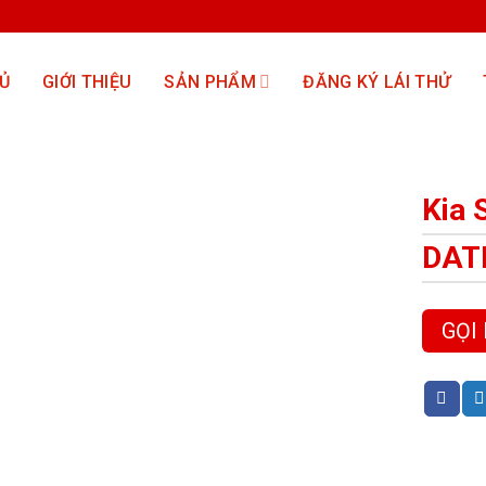
Ủ
GIỚI THIỆU
SẢN PHẨM
ĐĂNG KÝ LÁI THỬ
Kia 
DATH
GỌI