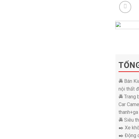
TỔN
🚔 Bán K
nội thất đ
🚔 Trang 
Car Camer
thanh+ga 
🚔 Siêu t
✒️ Xe kh
✒️ Động c