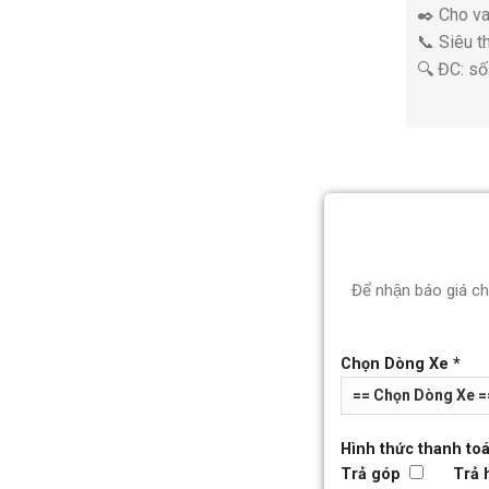
✒️ Cho va
📞 Siêu 
🔍 ĐC: s
Để nhận báo giá c
Chọn Dòng Xe *
Hình thức thanh toá
Trả góp
Trả 