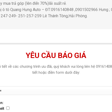
y mua trả góp (lên đến 70%)lãi suất rẻ.
thị ô tô Quang Hưng Auto – ĐT:0916140848 ,0901502966 Hưng 
ố 247-249- 251-257-259 Lê Thánh Tông,Hải Phòng.
YÊU CẦU BÁO GIÁ
hi tiết về các chương trình ưu đãi, quý khách vui lòng liên hệ 0916140
tiết hoặc điền form dưới đây:
n:
hết