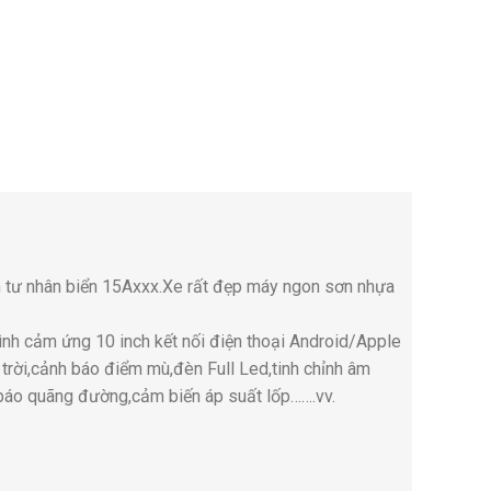
 tư nhân biển 15Axxx.Xe rất đẹp máy ngon sơn nhựa
ình cảm ứng 10 inch kết nối điện thoại Android/Apple
rời,cảnh báo điểm mù,đèn Full Led,tinh chỉnh âm
 báo quãng đường,cảm biến áp suất lốp…….vv.