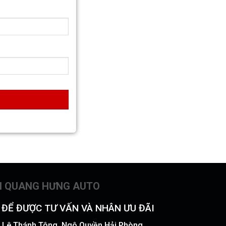
N QUANG HƯNG AUTO
Ý ĐỂ ĐƯỢC TƯ VẤN VÀ NHÂN ƯU ĐÃI
51 Lê Thánh Tông, Ngô Quyền Hải Phòng