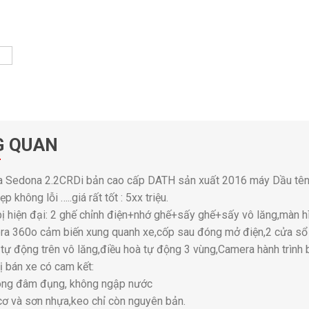
G QUAN
ia Sedona 2.2CRDi bản cao cấp DATH sản xuất 2016 máy Dầu tên
ẹp không lỗi …..giá rất tốt : 5xx triệu.
bị hiện đại: 2 ghế chỉnh điện+nhớ ghế+sấy ghế+sấy vô lăng,màn h
a 360o cảm biến xung quanh xe,cốp sau đóng mở điện,2 cửa sổ t
tự động trên vô lăng,điều hoà tự động 3 vùng,Camera hành trình
hị bán xe có cam kết:
ông đâm đụng, không ngập nước
ơ và sơn nhựa,keo chỉ còn nguyên bản.