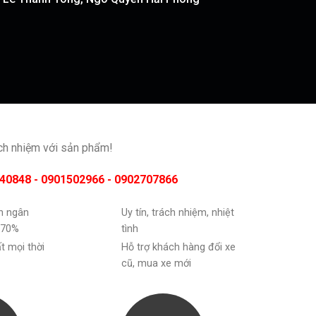
ách nhiệm với sản phẩm!
40848 - 0901502966 - 0902707866
ốn ngân
Uy tín, trách nhiệm, nhiệt
 70%
tình
ất mọi thời
Hỗ trợ khách hàng đổi xe
cũ, mua xe mới