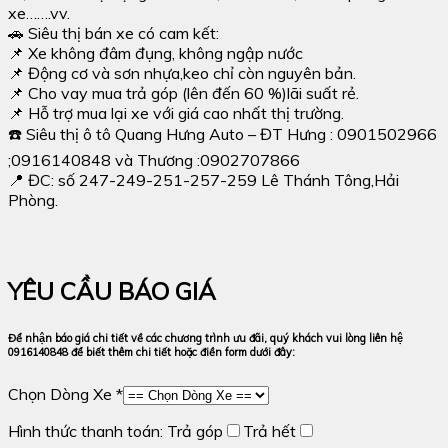
xe…….vv.
🚗 Siêu thị bán xe có cam kết:
📌 Xe không đâm đụng, không ngập nước
📌 Động cơ và sơn nhựa,keo chỉ còn nguyên bản.
📌 Cho vay mua trả góp (lên đến 60 %)lãi suất rẻ.
📌 Hỗ trợ mua lại xe với giá cao nhất thị trường.
☎️ Siêu thị ô tô Quang Hưng Auto – ĐT Hưng : 0901502966
;0916140848 và Thương :0902707866
📍 ĐC: số 247-249-251-257-259 Lê Thánh Tông,Hải
Phòng.
YÊU CẦU BÁO GIÁ
Để nhận báo giá chi tiết về các chương trình ưu đãi, quý khách vui lòng liên hệ
0916140848 để biết thêm chi tiết hoặc điền form dưới đây:
Chọn Dòng Xe *
Hình thức thanh toán:
Trả góp
Trả hết