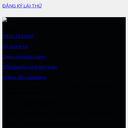
ĐĂNG KÝ LÁI THỬ
Hotline
0916 140 848
Về chúng tôi
Chính sách bảo hành
Vận chuyển và thanh toán
Hướng dẫn mua hàng
Địa chỉ: 247-249-251-257-259-263 Lê Thánh Tông, Ngô
Quyền Hải Phòng
Email : hungbber1@gmail.com
Hotline : 0916 140 848 - 0902707866 - 0901502966
Website : https://salonquanghung.com/