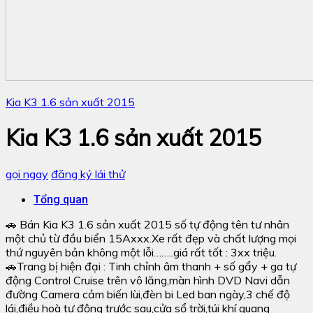
Kia K3 1.6 sản xuất 2015
Kia K3 1.6 sản xuất 2015
gọi ngay
đăng ký lái thử
Tổng quan
🚗 Bán Kia K3 1.6 sản xuất 2015 số tự động tên tư nhân
một chủ từ đầu biển 15Axxx.Xe rất đẹp và chất lượng mọi
thứ nguyên bản không một lỗi……..giá rất tốt : 3xx triệu.
🚗Trang bị hiện đại : Tinh chỉnh âm thanh + số gẩy + ga tự
động Control Cruise trên vô lăng,màn hình DVD Navi dẫn
đường Camera cảm biến lùi,đèn bi Led ban ngày,3 chế độ
lái,điều hoà tự động trước sau,cửa sổ trời,túi khí quang