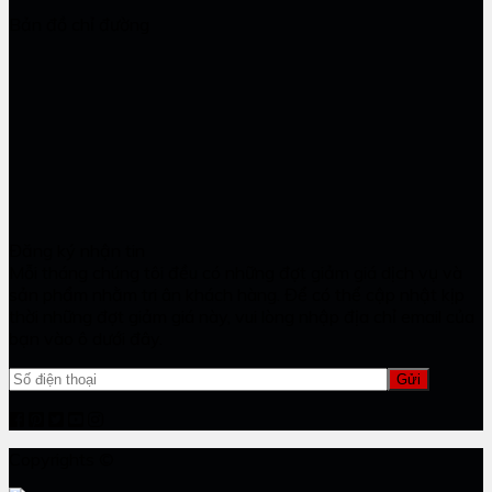
Bản đồ chỉ đường
Đăng ký nhận tin
Mỗi tháng chúng tôi đều có những đợt giảm giá dịch vụ và
sản phẩm nhằm tri ân khách hàng. Để có thể cập nhật kịp
thời những đợt giảm giá này, vui lòng nhập địa chỉ email của
bạn vào ô dưới đây.
Copyrights ©