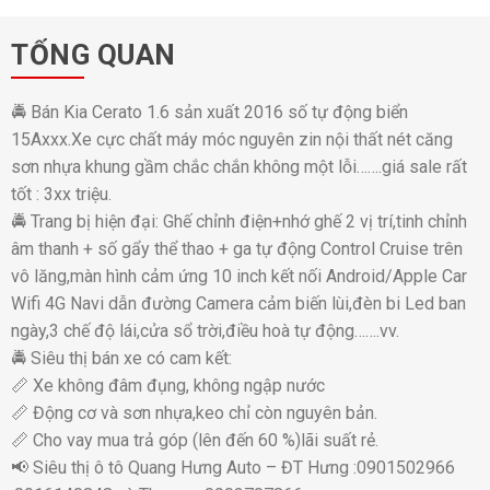
TỔNG QUAN
🚔 Bán Kia Cerato 1.6 sản xuất 2016 số tự động biển
15Axxx.Xe cực chất máy móc nguyên zin nội thất nét căng
sơn nhựa khung gầm chắc chắn không một lỗi…….giá sale rất
tốt : 3xx triệu.
🚔 Trang bị hiện đại: Ghế chỉnh điện+nhớ ghế 2 vị trí,tinh chỉnh
âm thanh + số gẩy thể thao + ga tự động Control Cruise trên
vô lăng,màn hình cảm ứng 10 inch kết nối Android/Apple Car
Wifi 4G Navi dẫn đường Camera cảm biến lùi,đèn bi Led ban
ngày,3 chế độ lái,cửa sổ trời,điều hoà tự động…….vv.
🚔 Siêu thị bán xe có cam kết:
📏 Xe không đâm đụng, không ngập nước
📏 Động cơ và sơn nhựa,keo chỉ còn nguyên bản.
📏 Cho vay mua trả góp (lên đến 60 %)lãi suất rẻ.
📢 Siêu thị ô tô Quang Hưng Auto – ĐT Hưng :0901502966