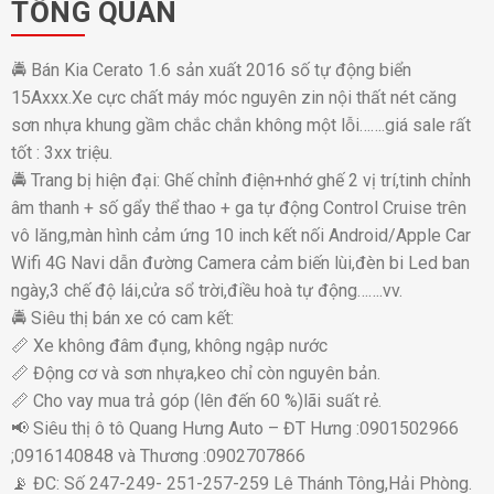
TỔNG QUAN
🚔 Bán Kia Cerato 1.6 sản xuất 2016 số tự động biển
15Axxx.Xe cực chất máy móc nguyên zin nội thất nét căng
sơn nhựa khung gầm chắc chắn không một lỗi…….giá sale rất
tốt : 3xx triệu.
🚔 Trang bị hiện đại: Ghế chỉnh điện+nhớ ghế 2 vị trí,tinh chỉnh
âm thanh + số gẩy thể thao + ga tự động Control Cruise trên
vô lăng,màn hình cảm ứng 10 inch kết nối Android/Apple Car
Wifi 4G Navi dẫn đường Camera cảm biến lùi,đèn bi Led ban
ngày,3 chế độ lái,cửa sổ trời,điều hoà tự động…….vv.
🚔 Siêu thị bán xe có cam kết:
📏 Xe không đâm đụng, không ngập nước
📏 Động cơ và sơn nhựa,keo chỉ còn nguyên bản.
📏 Cho vay mua trả góp (lên đến 60 %)lãi suất rẻ.
📢 Siêu thị ô tô Quang Hưng Auto – ĐT Hưng :0901502966
;0916140848 và Thương :0902707866
📡 ĐC: Số 247-249- 251-257-259 Lê Thánh Tông,Hải Phòng.