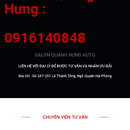
Hưng :
0916140848
SALON QUANG HƯNG AUTO
LIÊN HỆ VỚI ĐẠI LÝ ĐỂ ĐƯỢC TƯ VẤN VÀ NHÂN ƯU ĐÃI
Địa chỉ : Số 247-251 Lê Thánh Tông, Ngô Quyền Hải Phòng
CHUYÊN VIÊN TƯ VẤN