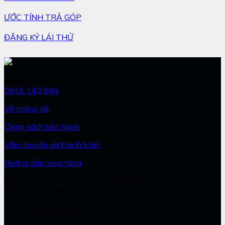
ƯỚC TÍNH TRẢ GÓP
ĐĂNG KÝ LÁI THỬ
Hotline
0916 140 848
Về chúng tôi
Chính sách bảo hành
Vận chuyển và thanh toán
Hướng dẫn mua hàng
Địa chỉ: 247-249-251-257-259-263 Lê Thánh Tông, Ngô
Quyền Hải Phòng
Email : hungbber1@gmail.com