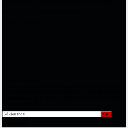
Hotline : 0916 140 848 - 0902707866 - 0901502966
Website : https://salonquanghung.com/
Bản đồ chỉ đường
Đăng ký nhận tin
Mỗi tháng chúng tôi đều có những đợt giảm giá dịch vụ và
sản phẩm nhằm tri ân khách hàng. Để có thể cập nhật kịp
thời những đợt giảm giá này, vui lòng nhập địa chỉ email của
bạn vào ô dưới đây.