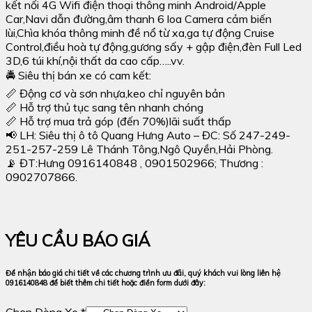
kết nối 4G Wifi điện thoại thông minh Android/Apple
Car,Navi dẫn đường,âm thanh 6 loa Camera cảm biến
lùi,Chìa khóa thông minh đề nổ từ xa,ga tự động Cruise
Control,điều hoà tự động,gương sấy + gập điện,đèn Full Led
3D,6 túi khí,nội thất da cao cấp…..vv.
🚔 Siêu thị bán xe có cam kết:
📏 Động cơ và sơn nhựa,keo chỉ nguyên bản
📏 Hỗ trợ thủ tục sang tên nhanh chóng
📏 Hỗ trợ mua trả góp (đến 70%)lãi suất thấp
📢 LH: Siêu thị ô tô Quang Hưng Auto – ĐC: Số 247-249-
251-257-259 Lê Thánh Tông,Ngô Quyền,Hải Phòng.
📡 ĐT:Hưng 0916140848 , 0901502966; Thương :
0902707866.
YÊU CẦU BÁO GIÁ
Để nhận báo giá chi tiết về các chương trình ưu đãi, quý khách vui lòng liên hệ
0916140848 để biết thêm chi tiết hoặc điền form dưới đây:
Chọn Dòng Xe *