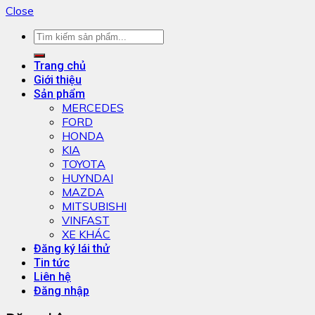
Close
Trang chủ
Giới thiệu
Sản phẩm
MERCEDES
FORD
HONDA
KIA
TOYOTA
HUYNDAI
MAZDA
MITSUBISHI
VINFAST
XE KHÁC
Đăng ký lái thử
Tin tức
Liên hệ
Đăng nhập