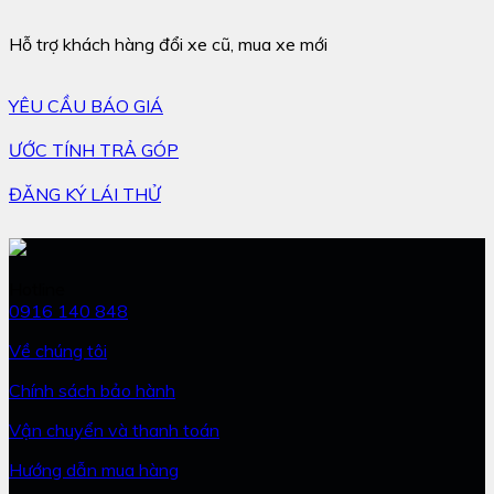
Hỗ trợ khách hàng đổi xe cũ, mua xe mới
YÊU CẦU BÁO GIÁ
ƯỚC TÍNH TRẢ GÓP
ĐĂNG KÝ LÁI THỬ
Hotline
0916 140 848
Về chúng tôi
Chính sách bảo hành
Vận chuyển và thanh toán
Hướng dẫn mua hàng