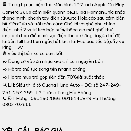
🚔 Trang bị cực hiện đại: Màn hình 10.2 inch Apple CarPlay
Camera 360o cảm biến quanh xe,10 loa Harman,Chìa khóa
thông minh, phanh tay điện tử/Auto Hold,cốp sau cảm biến
hít điện.Cửa sổ trời toàn cảnh,Ghế lái và ghế phụ chỉnh
điện+nhớ 2 vị trí tích hợp sưởi/thông gió mát ghế khử
ion,cảnh báo điểm mù,sạc điện thoại không dây,4 chế độ
lái,đèn full Led ban ngày,hắt kính lái Hud báo tốc độ,sấy vô
lăng……vv.
🚔 Siêu thị bán xe có cam kết:
✒️ Động cơ và sơn nhựa,keo chỉ còn nguyên bản
✒️ Hỗ trợ thủ tục sang tên nhanh chóng
✒️ Hỗ trợ mua trả góp (lên đến 70%)lãi suất thấp
🔍 LH: Siêu thị ô tô Quang Hưng Auto – ĐC: số 247-249-
251-257-259- Lê Thánh Tông,Hải Phòng
📞 ĐT Hưng : 0901502966. 0916140848 Và Thương :
0902707866.
YÊU CẦU BÁO GIÁ