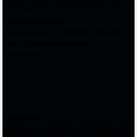
Địa chỉ: 247-249-251-257-259-263 Lê Thánh Tông, Ngô
Quyền Hải Phòng
Email : hungbber1@gmail.com
Hotline : 0916 140 848 - 0902707866 - 0901502966
Website : https://salonquanghung.com/
Bản đồ chỉ đường
Đăng ký nhận tin
Mỗi tháng chúng tôi đều có những đợt giảm giá dịch vụ và
sản phẩm nhằm tri ân khách hàng. Để có thể cập nhật kịp
thời những đợt giảm giá này, vui lòng nhập địa chỉ email của