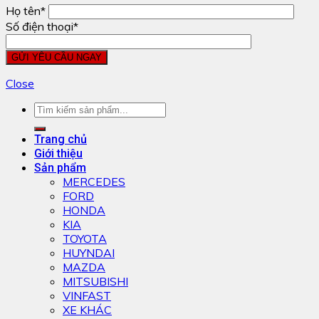
Họ tên*
Số điện thoại*
Close
Trang chủ
Giới thiệu
Sản phẩm
MERCEDES
FORD
HONDA
KIA
TOYOTA
HUYNDAI
MAZDA
MITSUBISHI
VINFAST
XE KHÁC