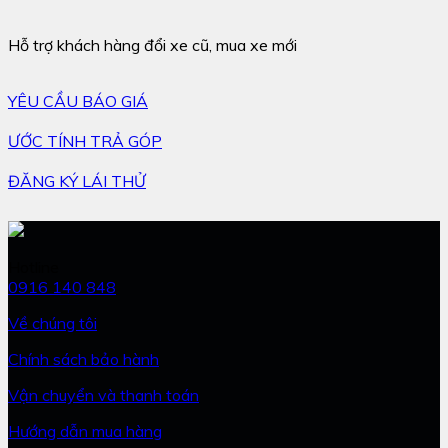
Hỗ trợ khách hàng đổi xe cũ, mua xe mới
YÊU CẦU BÁO GIÁ
ƯỚC TÍNH TRẢ GÓP
ĐĂNG KÝ LÁI THỬ
Hotline
0916 140 848
Về chúng tôi
Chính sách bảo hành
Vận chuyển và thanh toán
Hướng dẫn mua hàng