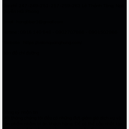
Địa chỉ: 247-249-251-257-259-263 Lê Thánh Tông, Ngô
Quyền Hải Phòng
Email : hungbber1@gmail.com
Hotline : 0916 140 848 - 0902707866 - 0901502966
Website : https://salonquanghung.com/
Bản đồ chỉ đường
Đăng ký nhận tin
Mỗi tháng chúng tôi đều có những đợt giảm giá dịch vụ và
sản phẩm nhằm tri ân khách hàng. Để có thể cập nhật kịp