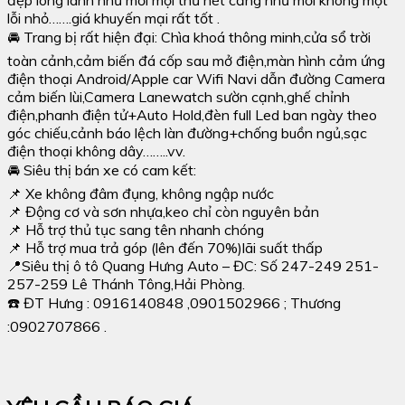
lỗi nhỏ…….giá khuyến mại rất tốt .
🚘 Trang bị rất hiện đại: Chìa khoá thông minh,cửa sổ trời
toàn cảnh,cảm biến đá cốp sau mở điện,màn hình cảm ứng
điện thoại Android/Apple car Wifi Navi dẫn đường Camera
cảm biến lùi,Camera Lanewatch sườn cạnh,ghế chỉnh
điện,phanh điện tử+Auto Hold,đèn full Led ban ngày theo
góc chiếu,cảnh báo lệch làn đường+chống buồn ngủ,sạc
điện thoại không dây……..vv.
🚘 Siêu thị bán xe có cam kết:
📌 Xe không đâm đụng, không ngập nước
📌 Động cơ và sơn nhựa,keo chỉ còn nguyên bản
📌 Hỗ trợ thủ tục sang tên nhanh chóng
📌 Hỗ trợ mua trả góp (lên đến 70%)lãi suất thấp
📍Siêu thị ô tô Quang Hưng Auto – ĐC: Số 247-249 251-
257-259 Lê Thánh Tông,Hải Phòng.
☎️ ĐT Hưng : 0916140848 ,0901502966 ; Thương
:0902707866 .