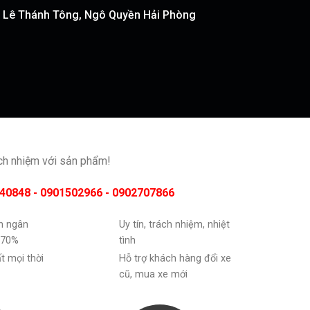
51 Lê Thánh Tông, Ngô Quyền Hải Phòng
ách nhiệm với sản phẩm!
40848 - 0901502966 - 0902707866
ốn ngân
Uy tín, trách nhiệm, nhiệt
 70%
tình
ất mọi thời
Hỗ trợ khách hàng đổi xe
cũ, mua xe mới