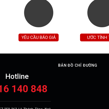
YÊU CẦU BÁO GIÁ
ƯỚC TÍNH
GÓP
BẢN ĐỒ CHỈ ĐƯỜNG
Hotline
16 140 848