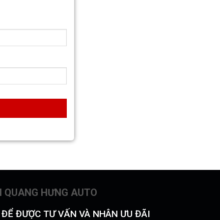
N QUANG HƯNG AUTO
Ý ĐỂ ĐƯỢC TƯ VẤN VÀ NHÂN ƯU ĐÃI