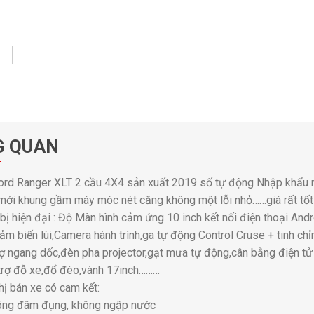
G QUAN
ord Ranger XLT 2 cầu 4X4 sản xuất 2019 số tự động Nhập khẩu 
mới khung gầm máy móc nét căng không một lỗi nhỏ……giá rất tốt :
bị hiện đại : Độ Màn hình cảm ứng 10 inch kết nối điện thoại And
m biến lùi,Camera hành trình,ga tự động Control Cruse + tinh chỉn
rợ ngang dốc,đèn pha projector,gạt mưa tự động,cân bằng điện tử
trợ đỗ xe,đổ đèo,vành 17inch………
hị bán xe có cam kết:
ông đâm đụng, không ngập nước