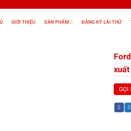
Ủ
GIỚI THIỆU
SẢN PHẨM
ĐĂNG KÝ LÁI THỬ
Ford
xuất
GỌI