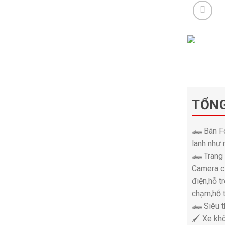
TỔN
🛻 Bán F
lanh như 
🛻 Trang 
Camera cả
điện,hỗ t
chạm,hỗ 
🛻 Siêu t
🖌 Xe kh