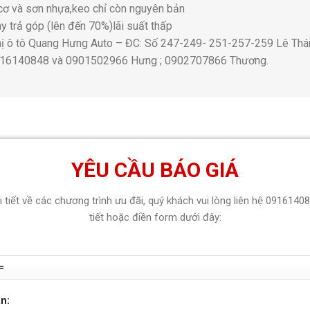
cơ và sơn nhựa,keo chỉ còn nguyên bản
y trả góp (lên đến 70%)lãi suất thấp
thị ô tô Quang Hưng Auto – ĐC: Số 247-249- 251-257-259 Lê Thá
916140848 và 0901502966 Hưng ; 0902707866 Thương.
YÊU CẦU BÁO GIÁ
hi tiết về các chương trình ưu đãi, quý khách vui lòng liên hệ 0916140
tiết hoặc điền form dưới đây:
n: