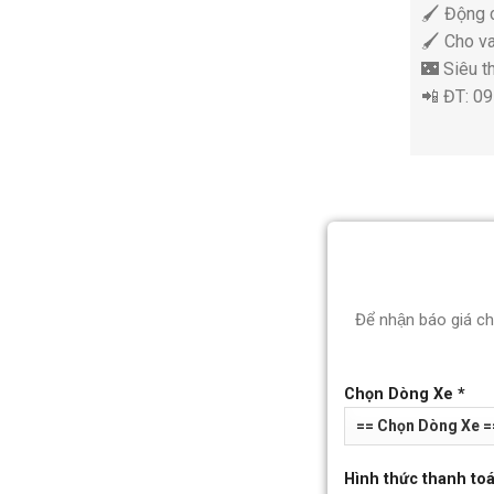
🖌 Động 
🖌 Cho va
🌃 Siêu 
📲 ĐT: 0
Để nhận báo giá c
Chọn Dòng Xe *
Hình thức thanh toá