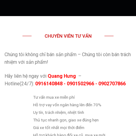
CHUYÊN VIÊN TƯ VẤN
Chúng tôi không chỉ bán sản phẩm – Chúng tôi còn bán trách
nhiệm với sản phẩm!
Hãy liên hệ ngay với
Quang Hưng
–
Hotline(24/7):
0916140848 - 0901502966 - 0902707866
Tư vấn mua xe miễn phí
Hỗ trợ vay vốn ngân hàng lên đến 70%
Uy tín, trách nhiệm, nhiệt tình
Thủ tục nhanh gọn, giao xe đúng hẹn
Giá xe tốt nhất mọi thời điểm
Hỗ trợ khách hàng đổi xe cũ, mua xe mới