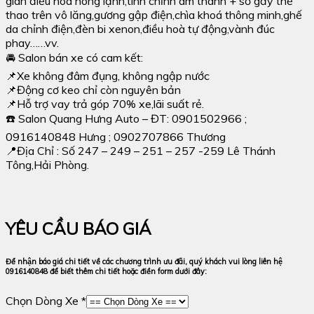
giàn điều hoà nóng lạnh,tinh chỉnh âm thanh + số gẩy thể
thao trên vô lăng,gương gập điện,chìa khoá thông minh,ghế
da chỉnh điện,đèn bi xenon,điều hoà tự động,vành đúc
phay……vv.
🚘 Salon bán xe có cam kết:
📌Xe không đâm đụng, không ngập nước
📌Động cơ keo chỉ còn nguyên bản
📌Hỗ trợ vay trả góp 70% xe,lãi suất rẻ.
☎️ Salon Quang Hưng Auto – ĐT: 0901502966 ;
0916140848 Hưng ; 0902707866 Thương
📍Địa Chỉ : Số 247 – 249 – 251 – 257 -259 Lê Thánh
Tông,Hải Phòng.
YÊU CẦU BÁO GIÁ
Để nhận báo giá chi tiết về các chương trình ưu đãi, quý khách vui lòng liên hệ
0916140848 để biết thêm chi tiết hoặc điền form dưới đây:
Chọn Dòng Xe *