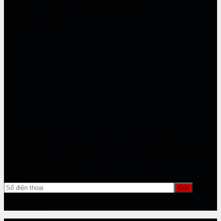
Website : https://salonquanghung.com/
Bản đồ chỉ đường
Đăng ký nhận tin
Mỗi tháng chúng tôi đều có những đợt giảm giá dịch vụ và
sản phẩm nhằm tri ân khách hàng. Để có thể cập nhật kịp
thời những đợt giảm giá này, vui lòng nhập địa chỉ email của
bạn vào ô dưới đây.