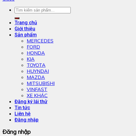
Trang chủ
Giới thiệu
Sản phẩm
MERCEDES
FORD
HONDA
KIA
TOYOTA
HUYNDAI
MAZDA
MITSUBISHI
VINFAST
XE KHÁC
Đăng ký lái thử
Tin tức
Liên hệ
Đăng nhập
Đăng nhập