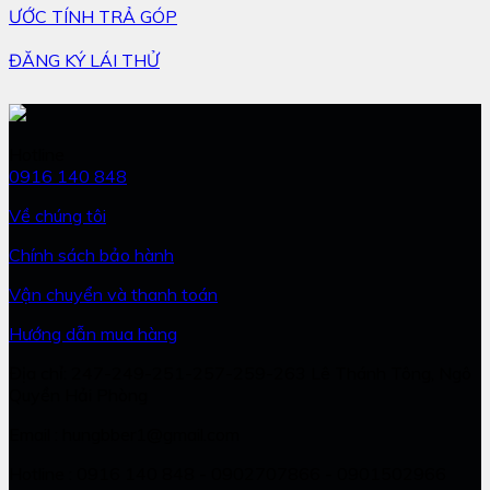
ƯỚC TÍNH TRẢ GÓP
ĐĂNG KÝ LÁI THỬ
Hotline
0916 140 848
Về chúng tôi
Chính sách bảo hành
Vận chuyển và thanh toán
Hướng dẫn mua hàng
Địa chỉ: 247-249-251-257-259-263 Lê Thánh Tông, Ngô
Quyền Hải Phòng
Email : hungbber1@gmail.com
Hotline : 0916 140 848 - 0902707866 - 0901502966